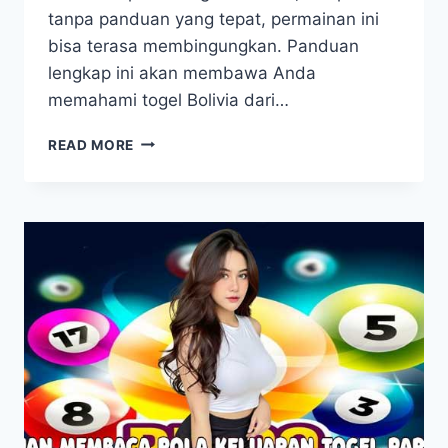
tanpa panduan yang tepat, permainan ini
bisa terasa membingungkan. Panduan
lengkap ini akan membawa Anda
memahami togel Bolivia dari…
TEKNIK
READ MORE
LENGKAP
BERMAIN
TOGEL
BOLIVIA
DARI
DASAR
HINGGA
MAHIR