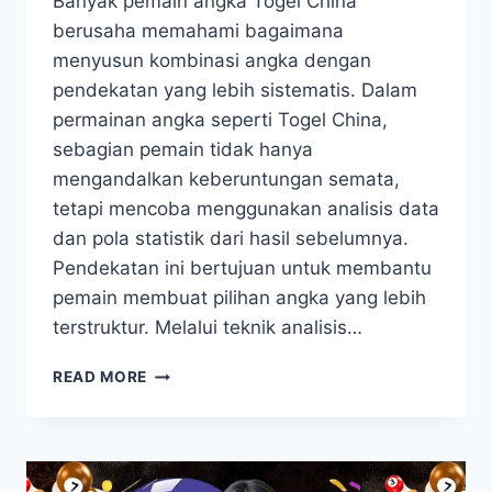
Banyak pemain angka Togel China
berusaha memahami bagaimana
menyusun kombinasi angka dengan
pendekatan yang lebih sistematis. Dalam
permainan angka seperti Togel China,
sebagian pemain tidak hanya
mengandalkan keberuntungan semata,
tetapi mencoba menggunakan analisis data
dan pola statistik dari hasil sebelumnya.
Pendekatan ini bertujuan untuk membantu
pemain membuat pilihan angka yang lebih
terstruktur. Melalui teknik analisis…
TEKNIK
READ MORE
MENYUSUN
KOMBINASI
TOGEL
CHINA
DENGAN