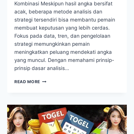
Kombinasi Meskipun hasil angka bersifat
acak, beberapa metode analisis dan
strategi tersendiri bisa membantu pemain
membuat keputusan yang lebih cerdas.
Fokus pada data, tren, dan pengelolaan
strategi memungkinkan pemain
meningkatkan peluang mendekati angka
yang muncul. Dengan memahami prinsip-
prinsip dasar analisis…
METODE
READ MORE
TERSEMBUNYI
MENEMUKAN
KOMBINASI
ANGKA
TOGEL
KOREA