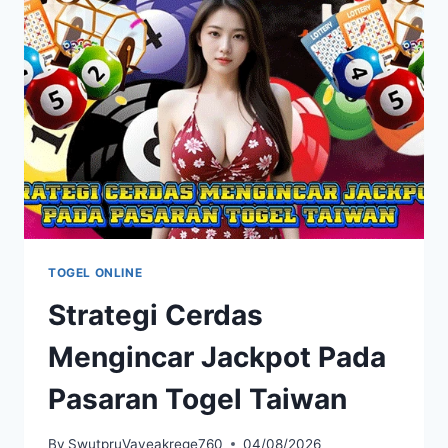
ANALISIS
TOGEL ONLINE
Strategi Cerdas
Mengincar Jackpot Pada
Pasaran Togel Taiwan
By
SwutpruVaveakrege760
04/08/2026