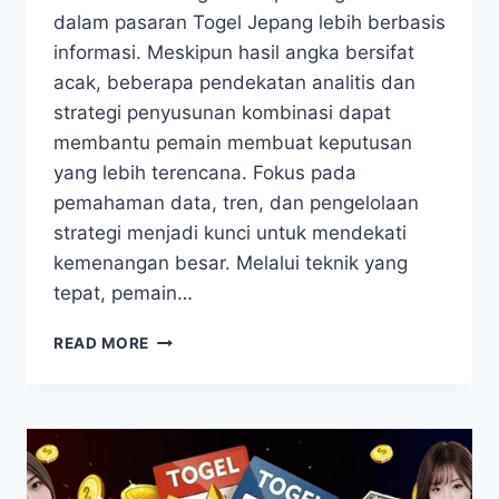
dalam pasaran Togel Jepang lebih berbasis
informasi. Meskipun hasil angka bersifat
acak, beberapa pendekatan analitis dan
strategi penyusunan kombinasi dapat
membantu pemain membuat keputusan
yang lebih terencana. Fokus pada
pemahaman data, tren, dan pengelolaan
strategi menjadi kunci untuk mendekati
kemenangan besar. Melalui teknik yang
tepat, pemain…
TRIK
READ MORE
EFEKTIF
MENDEKATI
KEMENANGAN
BESAR
DI
PASARAN