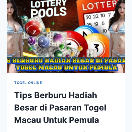
PASARAN
TOGEL
TAIWAN
TOGEL ONLINE
Tips Berburu Hadiah
Besar di Pasaran Togel
Macau Untuk Pemula