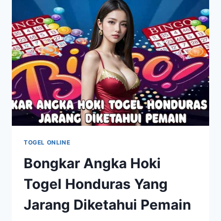
PASARAN
TOGEL
MACAU
UNTUK
PEMULA
TOGEL ONLINE
Bongkar Angka Hoki
Togel Honduras Yang
Jarang Diketahui Pemain