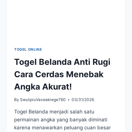
TOGEL ONLINE
Togel Belanda Anti Rugi
Cara Cerdas Menebak
Angka Akurat!
By
SwutpruVaveakrege760
03/31/2026
Togel Belanda menjadi salah satu
permainan angka yang banyak diminati
karena menawarkan peluang cuan besar