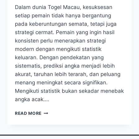
Dalam dunia Togel Macau, kesuksesan
setiap pemain tidak hanya bergantung
pada keberuntungan semata, tetapi juga
strategi cermat. Pemain yang ingin hasil
konsisten perlu menerapkan strategi
modern dengan mengikuti statistik
keluaran. Dengan pendekatan yang
sistematis, prediksi angka menjadi lebih
akurat, taruhan lebih terarah, dan peluang
menang meningkat secara signifikan.
Mengikuti statistik bukan sekadar menebak
angka acak….
STRATEGI
READ MORE
MODERN
MENGIKUTI
STATISTIK
TOGEL