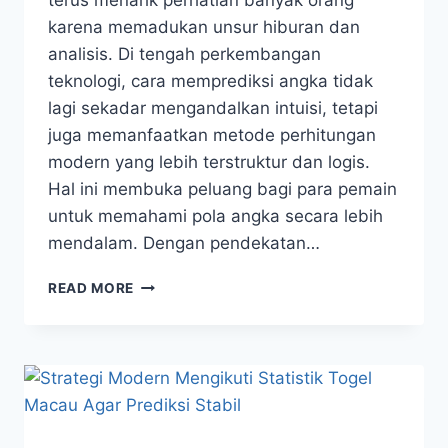
terus menarik perhatian banyak orang
karena memadukan unsur hiburan dan
analisis. Di tengah perkembangan
teknologi, cara memprediksi angka tidak
lagi sekadar mengandalkan intuisi, tetapi
juga memanfaatkan metode perhitungan
modern yang lebih terstruktur dan logis.
Hal ini membuka peluang bagi para pemain
untuk memahami pola angka secara lebih
mendalam. Dengan pendekatan…
PREDIKSI
READ MORE
AKURAT
TOGEL
COLOMBIA
DENGAN
METODE
PERHITUNGAN
MODERN