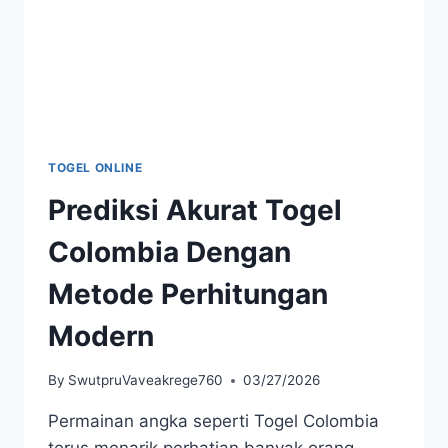
TOGEL ONLINE
Prediksi Akurat Togel
Colombia Dengan
Metode Perhitungan
Modern
By
SwutpruVaveakrege760
03/27/2026
Permainan angka seperti Togel Colombia