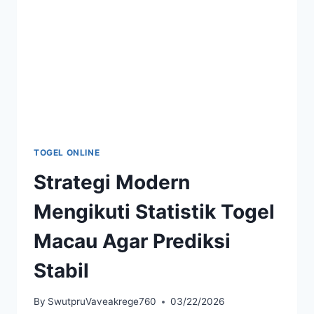
TOGEL ONLINE
Strategi Modern
Mengikuti Statistik Togel
Macau Agar Prediksi
Stabil
By
SwutpruVaveakrege760
03/22/2026