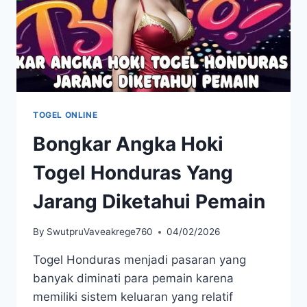
TOGEL ONLINE
Bongkar Angka Hoki
Togel Honduras Yang
Jarang Diketahui Pemain
By
SwutpruVaveakrege760
04/02/2026
Togel Honduras menjadi pasaran yang
banyak diminati para pemain karena
memiliki sistem keluaran yang relatif