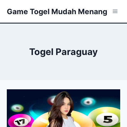
Skip
Game Togel Mudah Menang
to
content
Togel Paraguay