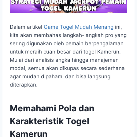
Dalam artikel
Game Togel Mudah Menang
ini,
kita akan membahas langkah-langkah pro yang
sering digunakan oleh pemain berpengalaman
untuk meraih cuan besar dari togel Kamerun.
Mulai dari analisis angka hingga manajemen
modal, semua akan dikupas secara sederhana
agar mudah dipahami dan bisa langsung
diterapkan.
Memahami Pola dan
Karakteristik Togel
Kamerun