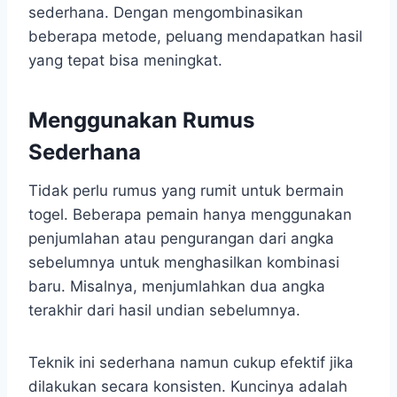
sederhana. Dengan mengombinasikan
beberapa metode, peluang mendapatkan hasil
yang tepat bisa meningkat.
Menggunakan Rumus
Sederhana
Tidak perlu rumus yang rumit untuk bermain
togel. Beberapa pemain hanya menggunakan
penjumlahan atau pengurangan dari angka
sebelumnya untuk menghasilkan kombinasi
baru. Misalnya, menjumlahkan dua angka
terakhir dari hasil undian sebelumnya.
Teknik ini sederhana namun cukup efektif jika
dilakukan secara konsisten. Kuncinya adalah