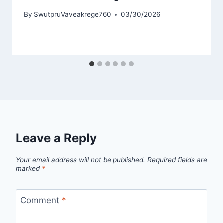
By
SwutpruVaveakrege760
03/30/2026
Leave a Reply
Your email address will not be published.
Required fields are
marked
*
Comment
*