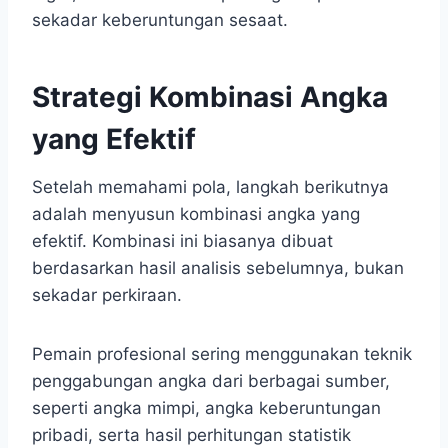
sekadar keberuntungan sesaat.
Strategi Kombinasi Angka
yang Efektif
Setelah memahami pola, langkah berikutnya
adalah menyusun kombinasi angka yang
efektif. Kombinasi ini biasanya dibuat
berdasarkan hasil analisis sebelumnya, bukan
sekadar perkiraan.
Pemain profesional sering menggunakan teknik
penggabungan angka dari berbagai sumber,
seperti angka mimpi, angka keberuntungan
pribadi, serta hasil perhitungan statistik